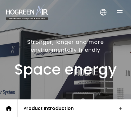
HogreenAir Co., Ltd.
Stronger, longer and more
environmentally friendly
Space energy
Product Introduction