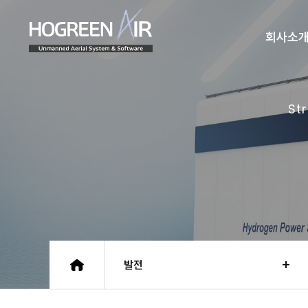
(주)호그린에어
회사소
St
발전