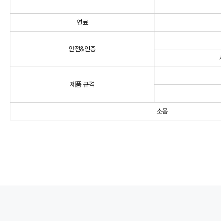
연료
안전&인증
제품 규격
소음