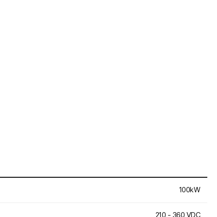
100kW
210 - 360 VDC