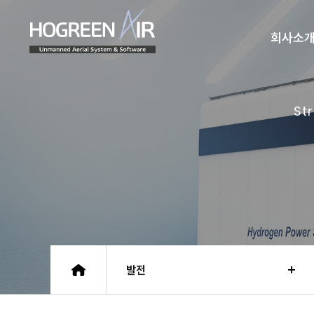
(주)호그린에어
회사소
St
발전