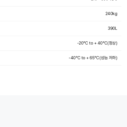
240kg
390L
-20℃ to + 40℃(정상)
-40℃ to + 65℃(성능 저하)