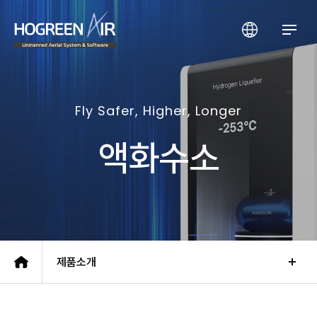
(주)호그린에어
Fly Safer, Higher, Longer
액화수소
제품소개