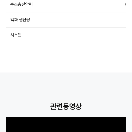
수소충전압력
0ba
액화 생산량
시스템
관련동영상