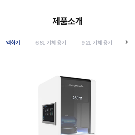
제품소개
액화기
6.8L 기체 용기
9.2L 기체 용기
6L