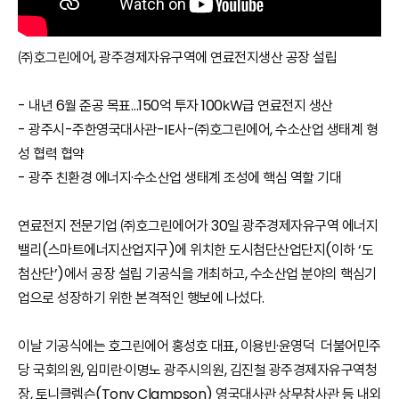
㈜호그린에어, 광주경제자유구역에 연료전지생산 공장 설립
- 내년 6월 준공 목표…150억 투자 100㎾급 연료전지 생산
- 광주시-주한영국대사관-IE사-㈜호그린에어, 수소산업 생태계 형
성 협력 협약
- 광주 친환경 에너지·수소산업 생태계 조성에 핵심 역할 기대
연료전지 전문기업 ㈜호그린에어가 30일 광주경제자유구역 에너지
밸리(스마트에너지산업지구)에 위치한 도시첨단산업단지(이하 ‘도
첨산단’)에서 공장 설립 기공식을 개최하고, 수소산업 분야의 핵심기
업으로 성장하기 위한 본격적인 행보에 나섰다.
이날 기공식에는 호그린에어 홍성호 대표, 이용빈·윤영덕 더불어민주
당 국회의원, 임미란·이명노 광주시의원, 김진철 광주경제자유구역청
장, 토니클렘슨(Tony Clampson) 영국대사관 상무참사관 등 내외