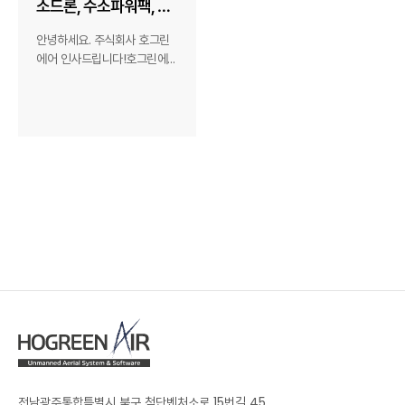
소드론, 수소파워팩, 수
소연료전지 발전시스템
안녕하세요. 주식회사 호그린
_(주)호그린에어
에어 인사드립니다!호그린에어
가 이번에 새롭게 블로그를 리
뉴얼 개설했습니다!새롭게 출
발하는 호그린..
전남광주통합특별시 북구 첨단벤처소로 15번길 45