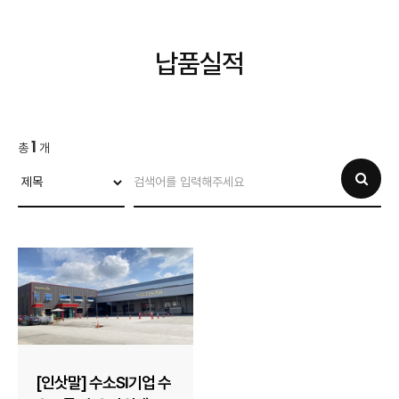
납품실적
1
총
개
[인삿말] 수소SI기업 수